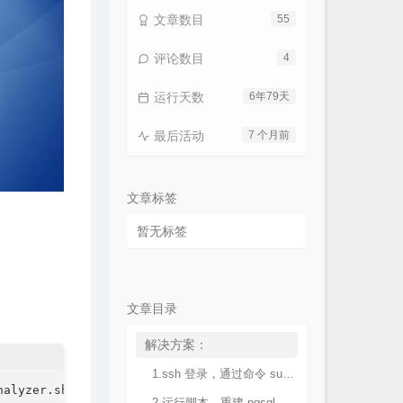
文章数目
55
评论数目
4
运行天数
6年79天
最后活动
7 个月前
文章标签
暂无标签
文章目录
解决方案：
1.ssh 登录，通过命令 sudo -i 切换 root 用户；
2.运行脚本，重建 pgsql 数据库；