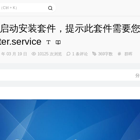
启动安装套件，提示此套件需要您
er.service
分
3 年 03 月 19 日
10125 次浏览
1 条评论
369字数
群晖
类：
分