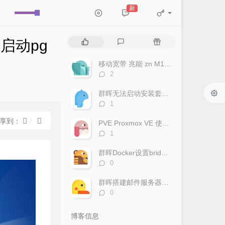
新
热
最
随
启动pg
门
新
机
文
评
文
移动宽带 兆能 zn M180G 光猫 超级密码破解 改桥接教程
章
论
章
评
2
论
数：
群晖无法启动安装套件，提示此套件需要您启动pgsql-adapter.service
评
1
论
数：
享到：
PVE Proxmox VE 使用IPv6
评
1
论
数：
群晖Docker设置bridge-host模式
评
0
论
数：
群晖搭建邮件服务器（Mailplus Server套件）
评
0
论
数：
博客信息