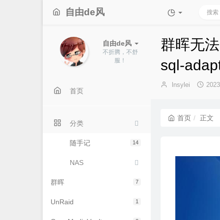
自由de风
群晖无法
自由de风
不折腾，不舒
服！
sql-adapt
博
发
lnsylei
202
首页
主：
布
时
间：
首页
正文
分类
随手记
14
NAS
群晖
7
UnRaid
1