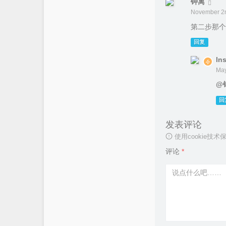
钟离
November 2n
第二步那个
回复
lns
May
@
回
发表评论
使用cookie
评论
*