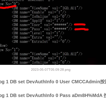
2023-05-07T05:09:28.png
bg 1 DB set DevAuthInfo 0 User CMCCAdmi
bg 1 DB set DevAuthInfo 0 Pass aDm8H%Md