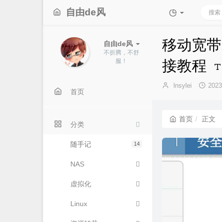
自由de风
移动宽带 
自由de风
不折腾，不舒
服！
接教程
博
发
lnsylei
202
首页
主：
布
时
间：
首页
正文
分类
随手记
14
NAS
虚拟化
Linux