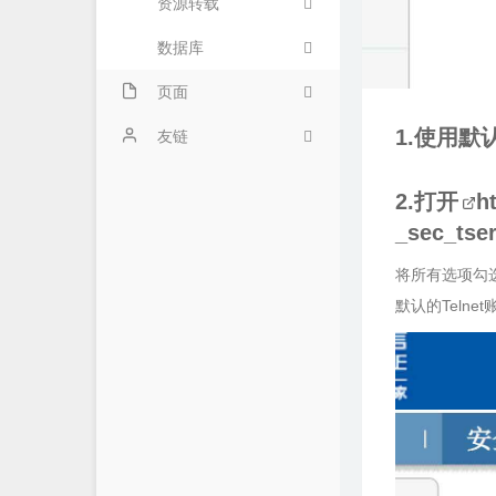
资源转载
数据库
页面
1.使用
关于
友链
2.打开
h
_sec_tser
将所有选项勾选
默认的Telne