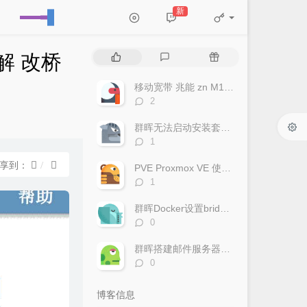
新
热
最
随
解 改桥
门
新
机
文
评
文
移动宽带 兆能 zn M180G 光猫 超级密码破解 改桥接教程
章
论
章
评
2
论
数：
群晖无法启动安装套件，提示此套件需要您启动pgsql-adapter.service
评
1
论
数：
享到：
PVE Proxmox VE 使用IPv6
评
1
论
数：
群晖Docker设置bridge-host模式
评
0
论
数：
群晖搭建邮件服务器（Mailplus Server套件）
评
0
论
数：
博客信息