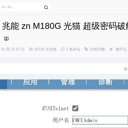
兆能 zn M180G 光猫 超级密码破
分
3 年 05 月 07 日
10726 次浏览
2 条评论
1000字数
随手记
类：
分