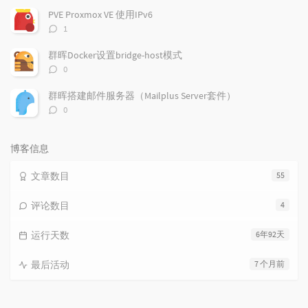
数：
PVE Proxmox VE 使用IPv6
评
1
论
数：
群晖Docker设置bridge-host模式
评
0
论
数：
群晖搭建邮件服务器（Mailplus Server套件）
评
0
论
数：
博客信息
文章数目
55
评论数目
4
运行天数
6年92天
最后活动
7 个月前