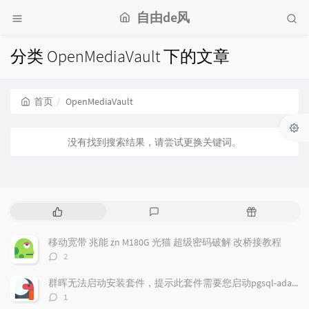
自由de风
分类 OpenMediaVault 下的文章
首页
OpenMediaVault
没有找到搜索结果，请尝试更换关键词。
热
最
随
门
新
机
文
评
文
移动宽带 兆能 zn M180G 光猫 超级密码破解 改桥接教程
章
论
章
评
2
论
数：
群晖无法启动安装套件，提示此套件需要您启动pgsql-adapter.service
评
1
论