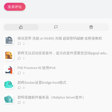
发表评论
热
最
随
门
新
机
文
评
文
移动宽带 兆能 zn M180G 光猫 超级密码破解 改桥接教程
章
论
章
评
2
论
数：
群晖无法启动安装套件，提示此套件需要您启动pgsql-adapter.service
评
1
论
数：
PVE Proxmox VE 使用IPv6
评
1
论
数：
群晖Docker设置bridge-host模式
评
0
论
数：
群晖搭建邮件服务器（Mailplus Server套件）
评
0
论
数：