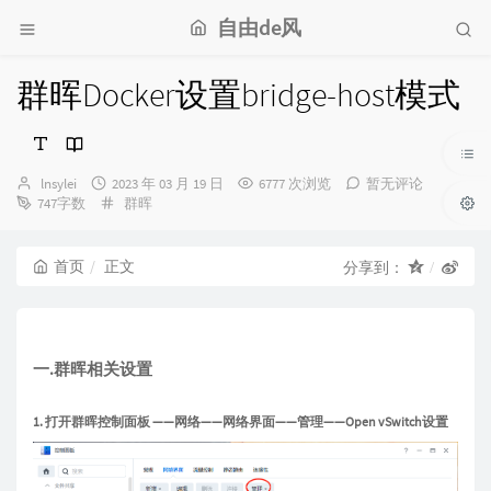
自由de风
群晖Docker设置bridge-host模式
博
发
lnsylei
2023 年 03 月 19 日
6777 次浏览
暂无评论
主：
布
分
747字数
群晖
时
类：
间：
首页
正文
分享到：
一.群晖相关设置
1. 打开群晖控制面板 ——网络——网络界面——管理——Open vSwitch设置