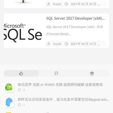
lnsylei
2023 年 03 月 30 日
暂无
SQL Server 2017 Developer (x64) - DVD (Chinese-Simplified)
SQL Server 2017 Developer (x64) - DVD
(Chinese-Simpl...
lnsylei
2023 年 03 月 19 日
暂无
热
最
随
门
新
机
文
评
文
移动宽带 兆能 zn M180G 光猫 超级密码破解 改桥接教程
章
论
章
评
2
论
数：
群晖无法启动安装套件，提示此套件需要您启动pgsql-adapter.service
评
1
论
数：