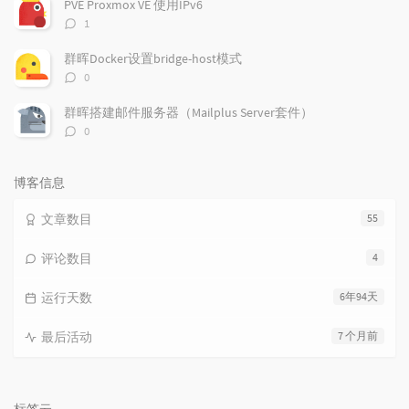
PVE Proxmox VE 使用IPv6
评
1
论
数：
群晖Docker设置bridge-host模式
评
0
论
数：
群晖搭建邮件服务器（Mailplus Server套件）
评
0
论
数：
博客信息
文章数目
55
评论数目
4
运行天数
6年94天
最后活动
7 个月前