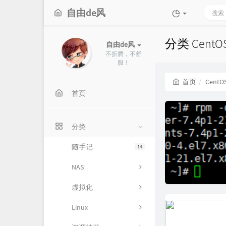
自由de风
分类 Cent
自由de风
不折腾，不舒
服！
首页
CentO
首页
分类
随手记
14
NAS
虚拟化
Linux