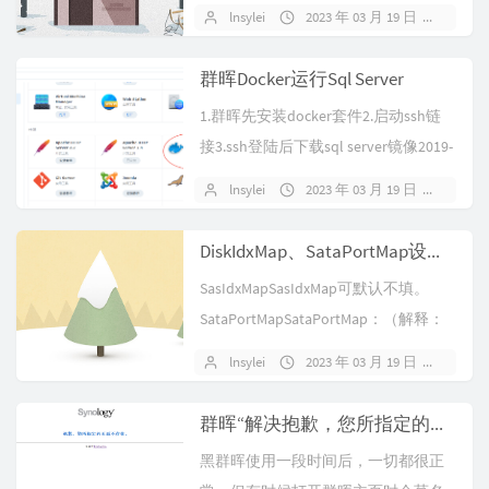
能。二、SSH⼯具挂载s...
lnsylei
2023 年 03 月 19 日
暂无
群晖Docker运行Sql Server
1.群晖先安装docker套件2.启动ssh链
接3.ssh登陆后下载sql server镜像2019-
l...
lnsylei
2023 年 03 月 19 日
暂无
DiskIdxMap、SataPortMap设置方法及思路
SasIdxMapSasIdxMap可默认不填。
SataPortMapSataPortMap：（解释：
s...
lnsylei
2023 年 03 月 19 日
暂无
群晖“解决抱歉，您所指定的页面不存在”
黑群晖使用一段时间后，一切都很正