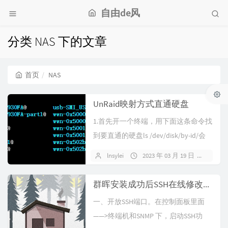
自由de风
分类 NAS 下的文章
首页
NAS
UnRaid映射方式直通硬盘
1.首先开一个终端，用下面这条命令找
到要直通的硬盘ls /dev/disk/by-id/会
有像这样的一大...
lnsylei
2023 年 03 月 19 日
暂无
群晖安装成功后SSH在线修改SN及MAC
⼀、开放SSH端⼝。在控制⾯板⾥⾯
——>终端机和SNMP 下，启动SSH功