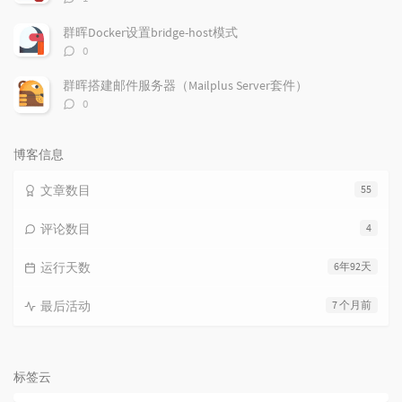
论
数：
群晖Docker设置bridge-host模式
评
0
论
数：
群晖搭建邮件服务器（Mailplus Server套件）
评
0
论
数：
博客信息
文章数目
55
评论数目
4
运行天数
6年92天
最后活动
7 个月前
标签云