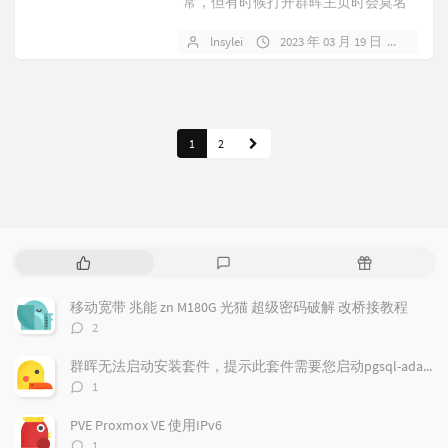
常，但有时候打开群晖主页时会莫名
其妙出现“抱歉，您所指定的页面不存
lnsylei
2023 年 03 月 19 日
暂无
在”的...
1
2
热
最
随
门
新
机
文
评
文
移动宽带 兆能 zn M180G 光猫 超级密码破解 改桥接教程
章
论
章
评
2
论
数：
群晖无法启动安装套件，提示此套件需要您启动pgsql-adapter.service
评
1
论
数：
PVE Proxmox VE 使用IPv6
评
1