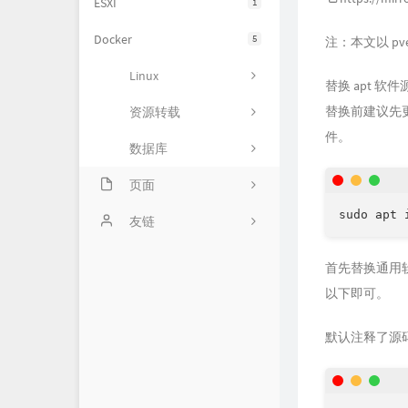
ESXI
1
Docker
5
注：本文以 pve
Linux
替换 apt 软件
替换前建议先更
资源转载
件。
数据库
页面
sudo apt 
关于
友链
首先替换通用软件源
以下即可。
默认注释了源码