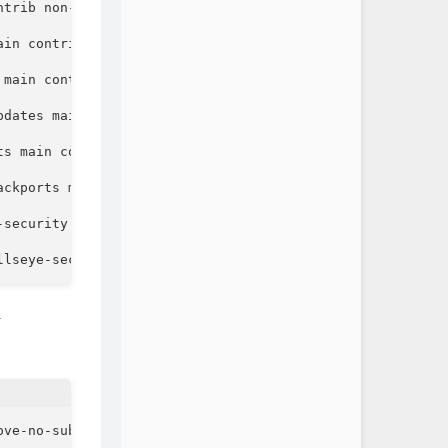
trib non-free

in contrib non-free

main contrib non-free

dates main contrib non-free

s main contrib non-free

ckports main contrib non-free

security main contrib non-free

llseye-security main contrib non-free
-
pve-no-subscription