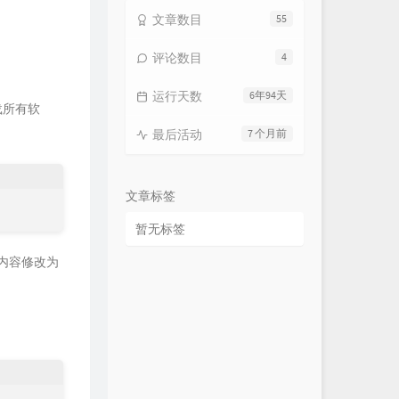
文章数目
55
评论数目
4
运行天数
6年94天
载所有软
最后活动
7 个月前
文章标签
暂无标签
其中内容修改为