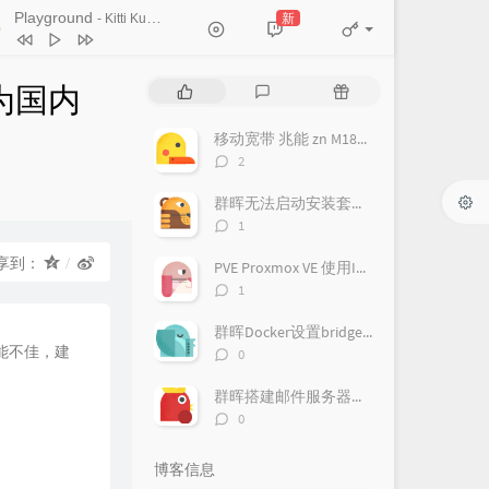
Ticket (Day Trip)
Playground
新
- Kitti Kuremanee
Chookiat Sakveerakul / August Band
A Smile That I Would Never See
ain
Kitti Kuremanee
Playground
Kitti Kuremanee
源为国内
热
最
随
Old Chinese Song
Kitti Kuremanee
门
新
机
文
评
文
淤青
刘昊霖
移动宽带 兆能 zn M180G 光猫 超级密码破解 改桥接教程
章
论
章
评
2
我可以坐你旁边吗
厘小白
论
数：
群晖无法启动安装套件，提示此套件需要您启动pgsql-adapter.service
For You To Be Here
Tom Rosenthal
评
1
情人知己
叶蒨文
论
数：
享到：
PVE Proxmox VE 使用IPv6
当初就不该学php
黄灰红
评
1
论
数：
群晖Docker设置bridge-host模式
性能不佳，建
评
0
论
数：
群晖搭建邮件服务器（Mailplus Server套件）
评
0
论
数：
博客信息