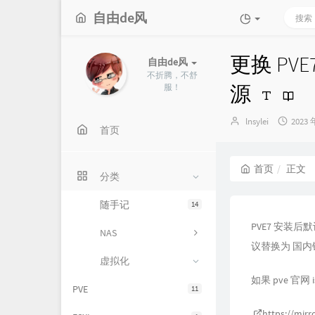
自由de风
更换 PV
自由de风
不折腾，不舒
源
服！
博
发
lnsylei
2023 
首页
主：
布
时
间：
首页
正文
分类
随手记
14
PVE7 安装后
NAS
议替换为 国
虚拟化
如果 pve 官
PVE
11
https://mirr