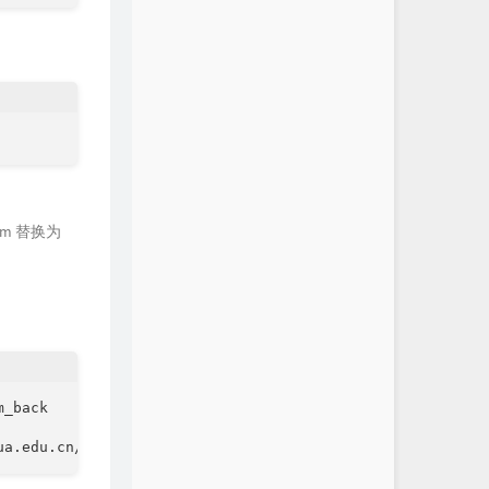
om
替换为
_back

ua.edu.cn/proxmox|g' /usr/share/perl5/PVE/APLInfo.pm