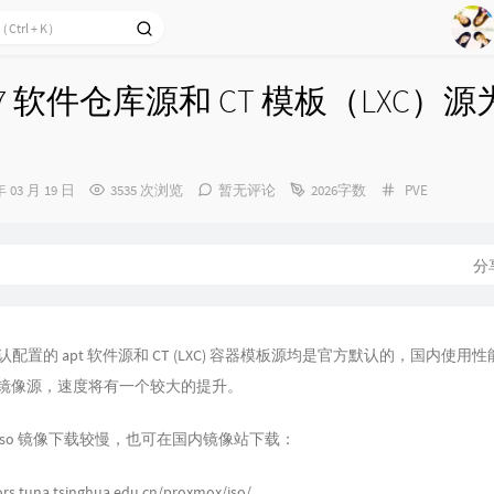
1
2
Ag
3
E7 软件仓库源和 CT 模板（LXC）
4
5
6
分
年 03 月 19 日
3535 次浏览
暂无评论
2026字数
PVE
7
类：
8
分
9
默认配置的 apt 软件源和 CT (LXC) 容器模板源均是官方默认的，国内使用
内镜像源，速度将有一个较大的提升。
网 iso 镜像下载较慢，也可在国内镜像站下载：
ors.tuna.tsinghua.edu.cn/proxmox/iso/