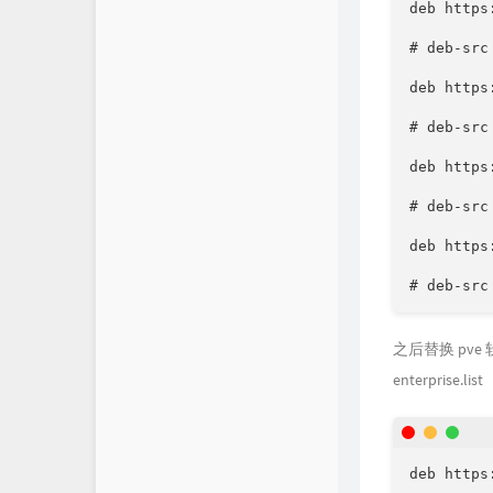
deb https
# deb-src
deb https
# deb-src
deb https
# deb-src
deb https
# deb-src
之后替换 pve 软
enterpris
deb https