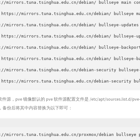
://mirrors.tuna.tsinghua.edu.cn/debian/ bullseye main con
 https://mirrors.tuna.tsinghua.edu.cn/debian/ bullseye ma
://mirrors.tuna.tsinghua.edu.cn/debian/ bullseye-updates 
 https://mirrors.tuna.tsinghua.edu.cn/debian/ bullseye-up
://mirrors.tuna.tsinghua.edu.cn/debian/ bullseye-backport
 https://mirrors.tuna.tsinghua.edu.cn/debian/ bullseye-ba
://mirrors.tuna.tsinghua.edu.cn/debian-security bullseye-
 https://mirrors.tuna.tsinghua.edu.cn/debian-security bu
件源，pve 镜像默认的 pve 软件源配置文件是 /etc/apt/sources.list.d/pve
e.list ，备份后将其中内容替换为以下即可：
://mirrors.tuna.tsinghua.edu.cn/proxmox/debian bullseye 