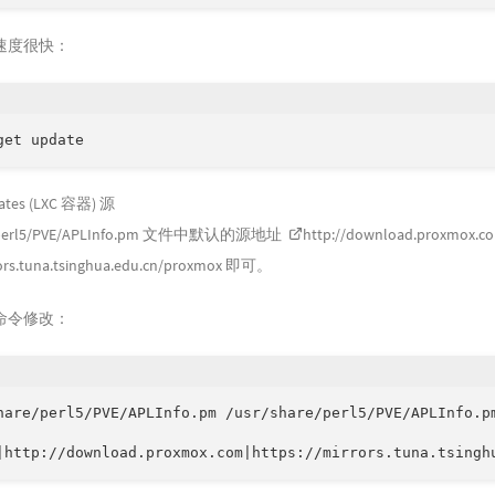
速度很快：
get update
tes (LXC 容器) 源
e/perl5/PVE/APLInfo.pm 文件中默认的源地址
http://download.proxmox.c
rors.tuna.tsinghua.edu.cn/proxmox
即可。
命令修改：
hare/perl5/PVE/APLInfo.pm /usr/share/perl5/PVE/APLInfo.pm
|http://download.proxmox.com|https://mirrors.tuna.tsingh