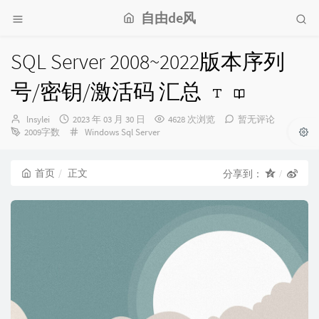
自由de风
SQL Server 2008~2022版本序列
号/密钥/激活码 汇总
博
发
lnsylei
2023 年 03 月 30 日
4628 次浏览
暂无评论
主：
布
分
2009字数
Windows
Sql Server
时
类：
间：
首页
正文
分享到：