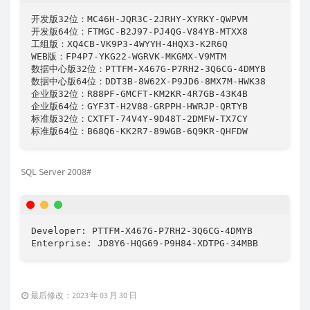
开发版32位：MC46H-JQR3C-2JRHY-XYRKY-QWPVM

开发版64位：FTMGC-B2J97-PJ4QG-V84YB-MTXX8

工组版：XQ4CB-VK9P3-4WYYH-4HQX3-K2R6Q

WEB版：FP4P7-YKG22-WGRVK-MKGMX-V9MTM

数据中心版32位：PTTFM-X467G-P7RH2-3Q6CG-4DMYB

数据中心版64位：DDT3B-8W62X-P9JD6-8MX7M-HWK38

企业版32位：R88PF-GMCFT-KM2KR-4R7GB-43K4B

企业版64位：GYF3T-H2V88-GRPPH-HWRJP-QRTYB

标准版32位：CXTFT-74V4Y-9D48T-2DMFW-TX7CY

SQL Server 2008#
Developer: PTTFM-X467G-P7RH2-3Q6CG-4DMYB

Enterprise: JD8Y6-HQG69-P9H84-XDTPG-34MBB
最后修改：2023 年 03 月 30 日