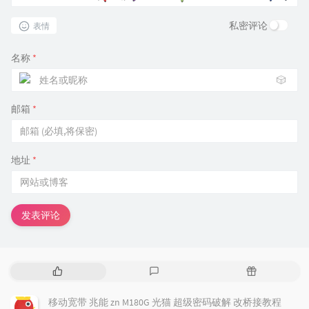
私密评论
表情
名称
*
🎲
邮箱
*
地址
*
发表评论
热
最
随
门
新
机
文
评
文
移动宽带 兆能 zn M180G 光猫 超级密码破解 改桥接教程