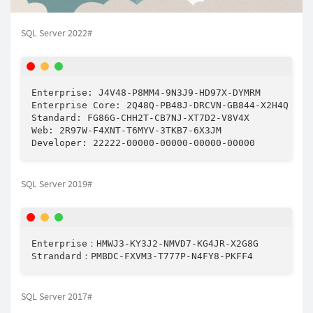
SQL Server 2022#
Enterprise: J4V48-P8MM4-9N3J9-HD97X-DYMRM

Enterprise Core: 2Q48Q-PB48J-DRCVN-GB844-X2H4Q

Standard: FG86G-CHH2T-CB7NJ-XT7D2-V8V4X

Web: 2R97W-F4XNT-T6MYV-3TKB7-6X3JM

SQL Server 2019#
Enterprise：HMWJ3-KY3J2-NMVD7-KG4JR-X2G8G

SQL Server 2017#