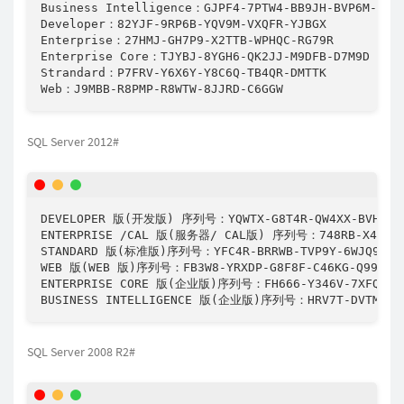
Business Intelligence：GJPF4-7PTW4-BB9JH-BVP6M-WFTM
Developer：82YJF-9RP6B-YQV9M-VXQFR-YJBGX

Enterprise：27HMJ-GH7P9-X2TTB-WPHQC-RG79R

Enterprise Core：TJYBJ-8YGH6-QK2JJ-M9DFB-D7M9D

Strandard：P7FRV-Y6X6Y-Y8C6Q-TB4QR-DMTTK

SQL Server 2012#
DEVELOPER 版(开发版) 序列号：YQWTX-G8T4R-QW4XX-BVH62-G
ENTERPRISE /CAL 版(服务器/ CAL版) 序列号：748RB-X4T6B-M
STANDARD 版(标准版)序列号：YFC4R-BRRWB-TVP9Y-6WJQ9-MCJ
WEB 版(WEB 版)序列号：FB3W8-YRXDP-G8F8F-C46KG-Q998F

ENTERPRISE CORE 版(企业版)序列号：FH666-Y346V-7XFQ3-V69
SQL Server 2008 R2#