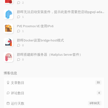
章
论
章
评
2
论
数：
群晖无法启动安装套件，提示此套件需要您启动pgsql-adapter.service
评
1
论
数：
PVE Proxmox VE 使用IPv6
评
1
论
数：
群晖Docker设置bridge-host模式
评
0
论
数：
群晖搭建邮件服务器（Mailplus Server套件）
评
0
论
数：
博客信息
文章数目
55
评论数目
4
运行天数
6年90天