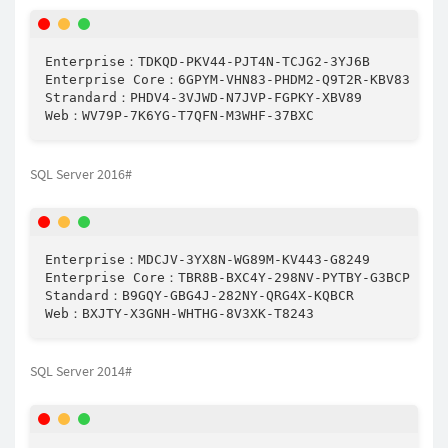
Enterprise：TDKQD-PKV44-PJT4N-TCJG2-3YJ6B

Enterprise Core：6GPYM-VHN83-PHDM2-Q9T2R-KBV83

Strandard：PHDV4-3VJWD-N7JVP-FGPKY-XBV89

SQL Server 2016#
Enterprise：MDCJV-3YX8N-WG89M-KV443-G8249

Enterprise Core：TBR8B-BXC4Y-298NV-PYTBY-G3BCP

Standard：B9GQY-GBG4J-282NY-QRG4X-KQBCR

SQL Server 2014#