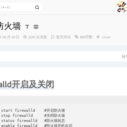
1
2
Ag
3
ld防火墙
4
5
分
年 03 月 19 日
2235 次浏览
暂无评论
909字数
Linux
类：
6
7
分
8
9
ewalld开启及关闭
l start firewalld    #开启防火墙

l stop firewalld     #关闭防火墙

l status firewalld   #防火墙状态

l enable firewalld   #防火墙开机自启
