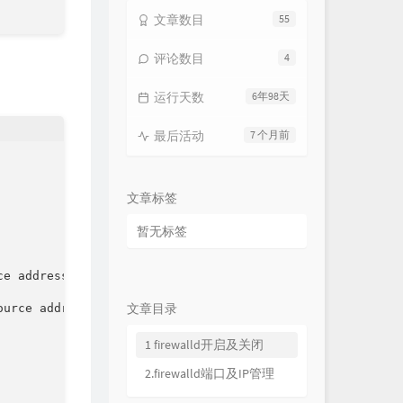
文章数目
55
评论数目
4
运行天数
6年98天
最后活动
7 个月前
文章标签
暂无标签
rce address="IP地址" port protocol="tcp" port="端口" accept"
文章目录
source address="IP地址" port protocol="tcp" port="端口" acce
1 firewalld开启及关闭
2.firewalld端口及IP管理