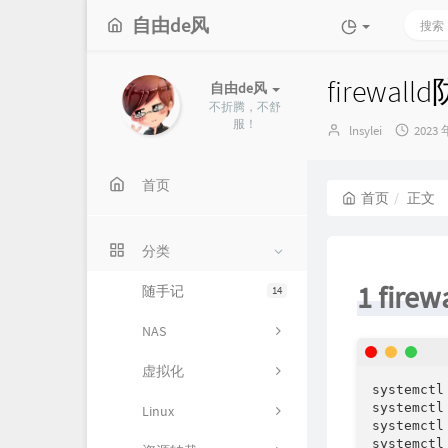
自由de风
firewal
自由de风
不折腾，不舒
服！
博
发
lnsylei
2023 
主：
布
时
间：
首页
首页
正文
分类
1 fir
随手记
14
NAS
虚拟化
systemct
systemct
Linux
systemct
systemct