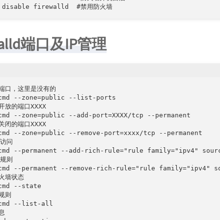
ewalld端口及IP管理
端口，这里是没有的

cmd --zone=public --list-ports

放的端口XXXX

cmd --zone=public --add-port=XXXX/tcp --permanent

闭的端口XXXX

cmd --zone=public --remove-port=xxxx/tcp --permanent

访问

cmd --permanent --add-rich-rule="rule family="ipv4" sou
规则

cmd --permanent --remove-rich-rule="rule family="ipv4" 
火墙状态

cmd --state

规则

cmd --list-all


