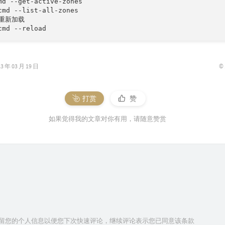
md --get-active-zones

cmd --list-all-zones

重新加载

cmd --reload
©
年 03 月 19 日
打赏
赞
如果觉得我的文章对你有用，请随意赞赏
技术保留您的个人信息以便您下次快速评论，继续评论表示您已同意该条款