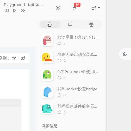
Ticket (Day Trip)
Playground
新
- Kitti Kuremanee
Chookiat Sakveerakul / August Band
A Smile That I Would Never See
ain
Kitti Kuremanee
Playground
Kitti Kuremanee
热
最
随
Old Chinese Song
Kitti Kuremanee
门
新
机
文
评
文
淤青
刘昊霖
移动宽带 兆能 zn M180G 光猫 超级密码破解 改桥接教程
章
论
章
评
2
我可以坐你旁边吗
厘小白
论
数：
群晖无法启动安装套件，提示此套件需要您启动pgsql-adapter.service
For You To Be Here
Tom Rosenthal
享到：
评
1
情人知己
叶蒨文
论
数：
PVE Proxmox VE 使用IPv6
当初就不该学php
黄灰红
评
1
论
数：
群晖Docker设置bridge-host模式
评
0
论
数：
群晖搭建邮件服务器（Mailplus Server套件）
评
0
论
数：
博客信息