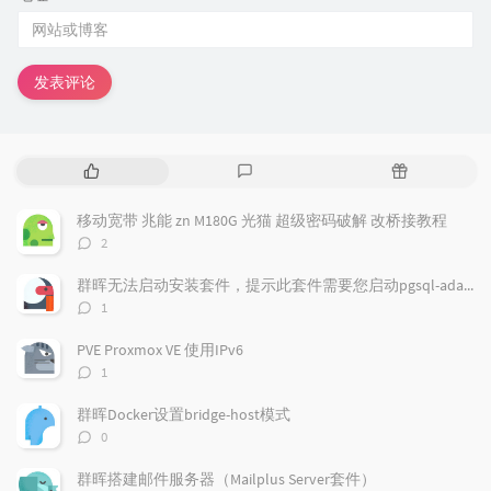
发表评论
热
最
随
门
新
机
文
评
文
移动宽带 兆能 zn M180G 光猫 超级密码破解 改桥接教程
章
论
章
评
2
论
数：
群晖无法启动安装套件，提示此套件需要您启动pgsql-adapter.service
评
1
论
数：
PVE Proxmox VE 使用IPv6
评
1
论
数：
群晖Docker设置bridge-host模式
评
0
论
数：
群晖搭建邮件服务器（Mailplus Server套件）