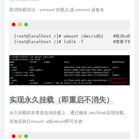
取消挂载语法：umount 挂载点 或 umount 设备名
[root@localhost /]# umount /dev/sdb1    #取消sdb1挂
[root@localhost /]# lsblk -f            #查看下
实现永久挂载（即重启不消失）
永久挂载的本质是自动挂载上，通过修改 /etc/fstab实现挂载，
添加后执行mount -a或reboot即可生效