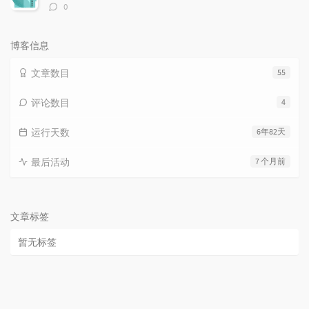
评
0
论
数：
博客信息
文章数目
55
评论数目
4
运行天数
6年82天
最后活动
7 个月前
文章标签
暂无标签