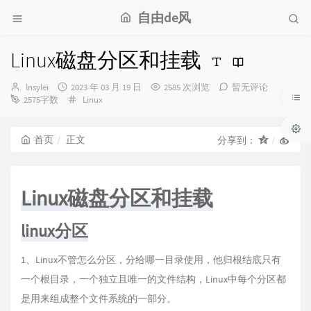
自由de风
Linux磁盘分区和挂载
博
发
lnsylei
2023 年 03 月 19 日
2585 次浏览
暂无评论
主：
布
分
2575字数
Linux
时
类：
间：
首页
正文
分享到：
Linux磁盘分区和挂载
linux分区
1、Linux不管怎么分区，分给哪一目录使用，他归根结底只有
一个根目录，一个独立且唯一的文件结构，Linux中每个分区都
是用来组成整个文件系统的一部分。