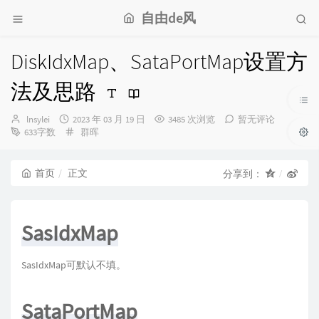
自由de风
DiskIdxMap、SataPortMap设置方
法及思路
博
发
lnsylei
2023 年 03 月 19 日
3485 次浏览
暂无评论
主：
布
分
633字数
群晖
时
类：
间：
首页
正文
分享到：
SasIdxMap
SasIdxMap可默认不填。
SataPortMap