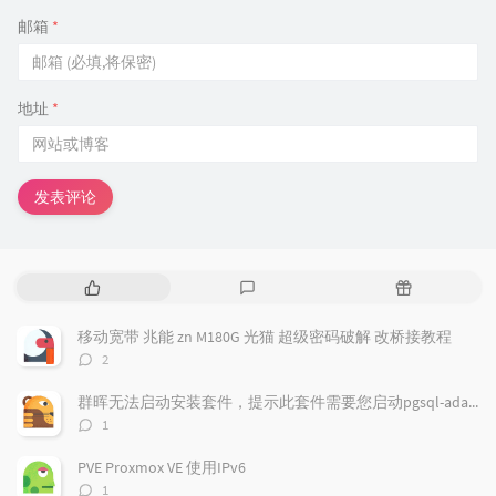
邮箱
*
地址
*
发表评论
热
最
随
门
新
机
文
评
文
移动宽带 兆能 zn M180G 光猫 超级密码破解 改桥接教程
章
论
章
评
2
论
数：
群晖无法启动安装套件，提示此套件需要您启动pgsql-adapter.service
评
1
论
数：
PVE Proxmox VE 使用IPv6
评
1