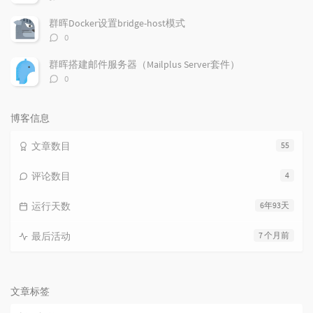
论
数：
群晖Docker设置bridge-host模式
评
0
论
数：
群晖搭建邮件服务器（Mailplus Server套件）
评
0
论
数：
博客信息
文章数目
55
评论数目
4
运行天数
6年93天
最后活动
7 个月前
文章标签