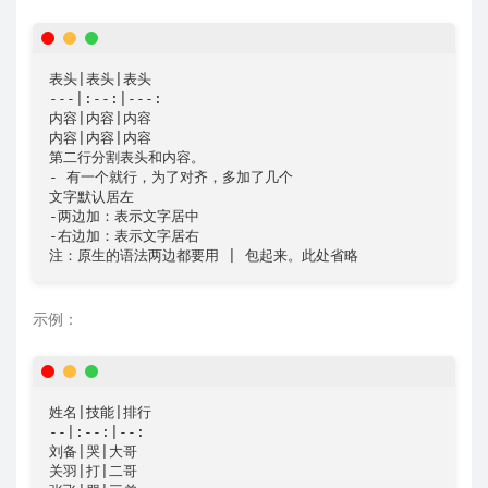
表头|表头|表头

---|:--:|---:

内容|内容|内容

内容|内容|内容

第二行分割表头和内容。

- 有一个就行，为了对齐，多加了几个

文字默认居左

-两边加：表示文字居中

-右边加：表示文字居右

注：原生的语法两边都要用 | 包起来。此处省略
示例：
姓名|技能|排行

--|:--:|--:

刘备|哭|大哥

关羽|打|二哥
