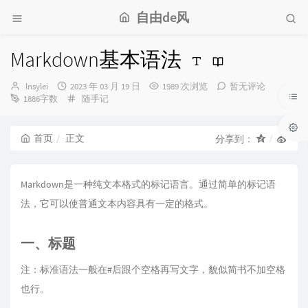
自由de风
Markdown基本语法
博
发
lnsylei
2023 年 03 月 19 日
1989 次浏览
暂无评论
主：
布
分
1886字数
随手记
时
类：
间：
首页
正文
分享到：
Markdown是一种纯文本格式的标记语言。通过简单的标记语
法，它可以使普通文本内容具有一定的格式。
一、标题
注：标准语法一般在#后跟个空格再写文字，貌似简书不加空格
也行。