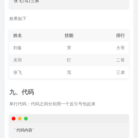
张飞|骂|三弟
效果如下
姓名
技能
排行
刘备
哭
大哥
关羽
打
二哥
张飞
骂
三弟
九、代码
单行代码：代码之间分别用一个反引号包起来
`代码内容`