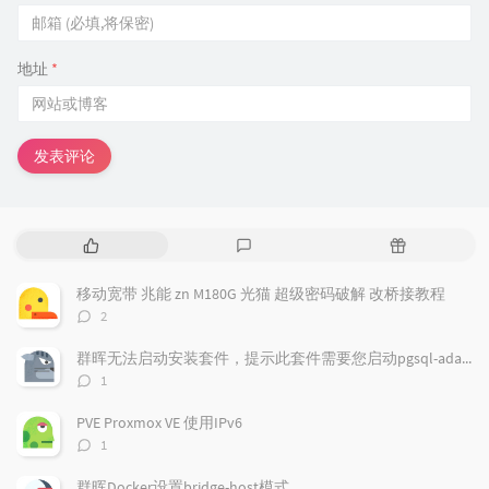
地址
*
发表评论
热
最
随
门
新
机
文
评
文
移动宽带 兆能 zn M180G 光猫 超级密码破解 改桥接教程
章
论
章
评
2
论
数：
群晖无法启动安装套件，提示此套件需要您启动pgsql-adapter.service
评
1
论
数：
PVE Proxmox VE 使用IPv6
评
1
论
数：
群晖Docker设置bridge-host模式