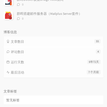
评
0
论
数：
群晖搭建邮件服务器（Mailplus Server套件）
评
0
论
数：
博客信息
文章数目
55
评论数目
4
运行天数
6年72天
最后活动
7 个月前
文章标签
暂无标签