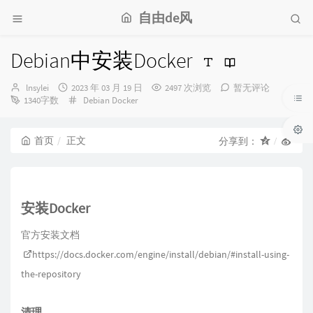
自由de风
Debian中安装Docker
博
发
lnsylei
2023 年 03 月 19 日
2497 次浏览
暂无评论
主：
布
分
1340字数
Debian
Docker
时
类：
间：
首页
正文
分享到：
安装Docker
官方安装文档
https://docs.docker.com/engine/install/debian/#install-using-
the-repository
清理