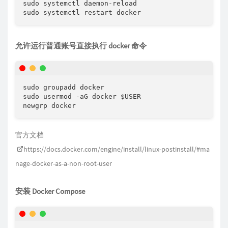
sudo systemctl daemon-reload

sudo systemctl restart docker
允许运行普通账号直接执行 docker 命令
sudo groupadd docker

sudo usermod -aG docker $USER

newgrp docker
官方文档
https://docs.docker.com/engine/install/linux-postinstall/#ma
nage-docker-as-a-non-root-user
安装 Docker Compose