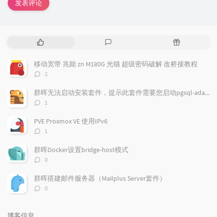
发表评论
热
最
随
门
新
机
文
评
文
移动宽带 兆能 zn M180G 光猫 超级密码破解 改桥接教程
章
论
章
评
2
论
数：
群晖无法启动安装套件，提示此套件需要您启动pgsql-adapter.service
评
1
论
数：
PVE Proxmox VE 使用IPv6
评
1
论
数：
群晖Docker设置bridge-host模式
评
0
论
数：
群晖搭建邮件服务器（Mailplus Server套件）
评
0
论
数：
博客信息