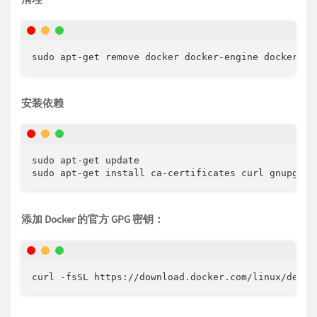
sudo apt-get remove docker docker-engine docker.io
安装依赖
sudo apt-get update

sudo apt-get install ca-certificates curl gnupg ls
添加 Docker 的官方 GPG 密钥：
curl -fsSL https://download.docker.com/linux/debia