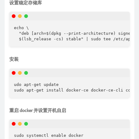
设置稳定存储库
echo \

  "deb [arch=$(dpkg --print-architecture) signed-b
  $(lsb_release -cs) stable" | sudo tee /etc/apt/s
安装
udo apt-get update

sudo apt-get install docker-ce docker-ce-cli conta
重启 docker 并设置开机自启
sudo systemctl enable docker
