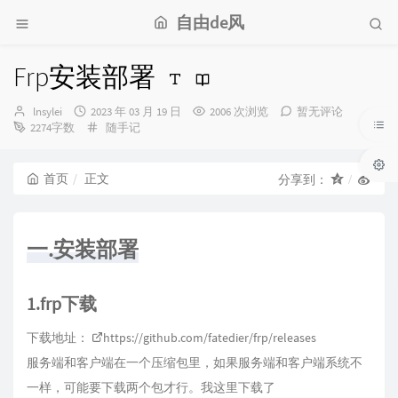
自由de风
Frp安装部署
博
发
lnsylei
2023 年 03 月 19 日
2006 次浏览
暂无评论
主：
布
分
2274字数
随手记
时
类：
间：
首页
正文
分享到：
一.安装部署
1.frp下载
下载地址：
https://github.com/fatedier/frp/releases
服务端和客户端在一个压缩包里，如果服务端和客户端系统不
一样，可能要下载两个包才行。我这里下载了