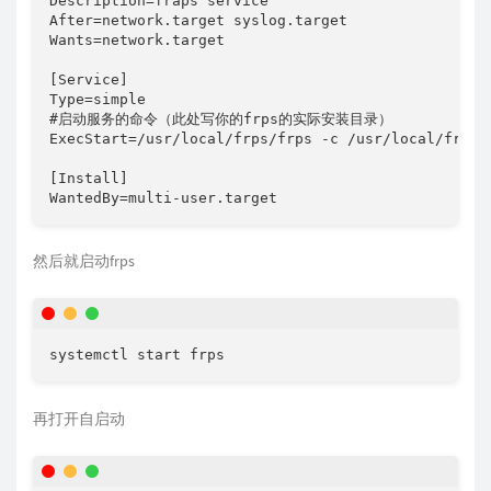
Description=fraps service

After=network.target syslog.target

Wants=network.target

[Service]

Type=simple

#启动服务的命令（此处写你的frps的实际安装目录）

ExecStart=/usr/local/frps/frps -c /usr/local/frps/f
[Install]

WantedBy=multi-user.target
然后就启动frps
systemctl start frps
再打开自启动