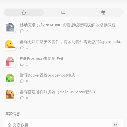
热
最
随
门
新
机
文
评
文
移动宽带 兆能 zn M180G 光猫 超级密码破解 改桥接教程
章
论
章
评
2
论
数：
群晖无法启动安装套件，提示此套件需要您启动pgsql-adapter.service
评
1
论
数：
PVE Proxmox VE 使用IPv6
评
1
论
数：
群晖Docker设置bridge-host模式
评
0
论
数：
群晖搭建邮件服务器（Mailplus Server套件）
评
0
论
数：
博客信息
文章数目
55