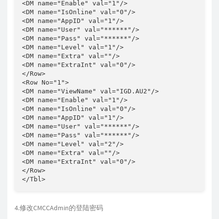
<DM name="Enable" val="1"/>

<DM name="IsOnline" val="0"/>

<DM name="AppID" val="1"/>

<DM name="User" val="******"/>

<DM name="Pass" val="******"/>

<DM name="Level" val="1"/>

<DM name="Extra" val=""/>

<DM name="ExtraInt" val="0"/>

</Row>

<Row No="1">

<DM name="ViewName" val="IGD.AU2"/>

<DM name="Enable" val="1"/>

<DM name="IsOnline" val="0"/>

<DM name="AppID" val="1"/>

<DM name="User" val="******"/>

<DM name="Pass" val="******"/>

<DM name="Level" val="2"/>

<DM name="Extra" val=""/>

<DM name="ExtraInt" val="0"/>

</Row>

4.修改CMCCAdmin的登陆密码