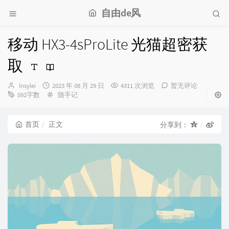
自由de风
移动 HX3-4sProLite 光猫超密获
取
博
发
lnsylei
2023 年 08 月 29 日
4311 次浏览
暂无评论
主：
布
分
592字数
随手记
时
类：
间：
首页
正文
分享到：