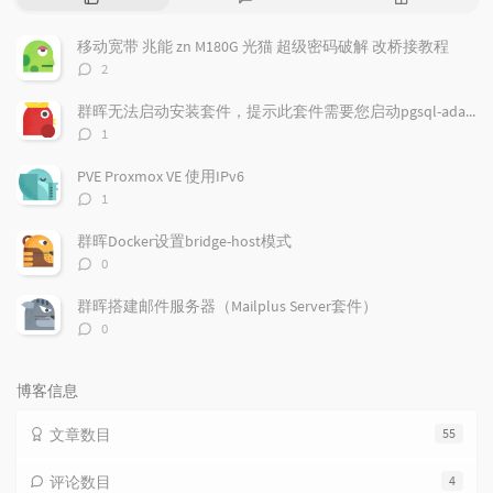
门
新
机
文
评
文
移动宽带 兆能 zn M180G 光猫 超级密码破解 改桥接教程
章
论
章
评
2
论
数：
群晖无法启动安装套件，提示此套件需要您启动pgsql-adapter.service
评
1
论
数：
PVE Proxmox VE 使用IPv6
评
1
论
数：
群晖Docker设置bridge-host模式
评
0
论
数：
群晖搭建邮件服务器（Mailplus Server套件）
评
0
论
数：
博客信息
文章数目
55
评论数目
4