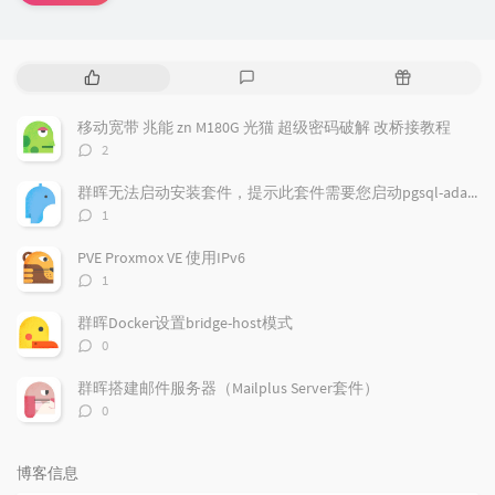
热
最
随
门
新
机
文
评
文
移动宽带 兆能 zn M180G 光猫 超级密码破解 改桥接教程
章
论
章
评
2
论
数：
群晖无法启动安装套件，提示此套件需要您启动pgsql-adapter.service
评
1
论
数：
PVE Proxmox VE 使用IPv6
评
1
论
数：
群晖Docker设置bridge-host模式
评
0
论
数：
群晖搭建邮件服务器（Mailplus Server套件）
评
0
论
数：
博客信息