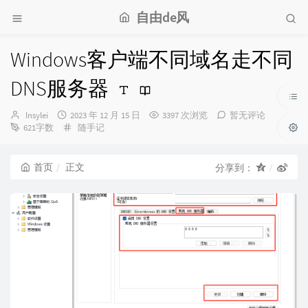
自由de风
Windows客户端不同域名走不同
DNS服务器
博
发
lnsylei
2023 年 12 月 15 日
3397 次浏览
暂无评论
主：
布
分
621字数
随手记
时
类：
间：
首页
正文
分享到：