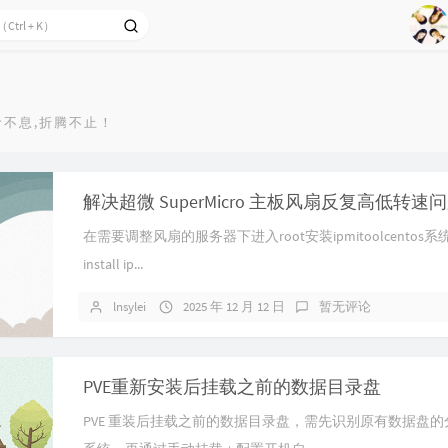
1
2
Ag
3
命不息,折腾不止！
4
5
6
解决超微 SuperMicro 主板风扇反复高低转速
7
在需要调整风扇的服务器下进入root安装ipmitoolcentos系
8
install ip...
9
lnsylei
2025 年 12 月 12 日
暂无评论
PVE重新安装后挂载之前的数据目录盘
PVE 重装后挂载之前的数据目录盘，需先识别原有数据盘