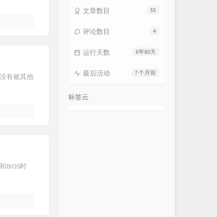
文章数目
55
评论数目
4
运行天数
6年80天
最后活动
7 个月前
口没有被其他
标签云
间和BIOS时