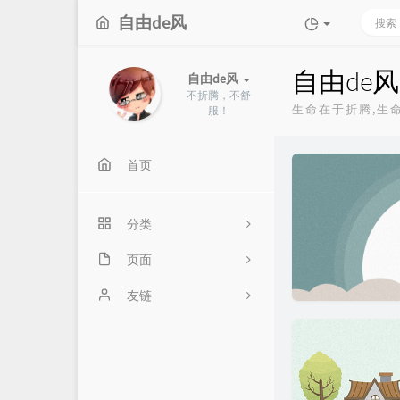
自由de风
自由de风
自由de风
不折腾，不舒
生命在于折腾,生
服！
首页
分类
页面
14
NAS
关于
友链
虚拟化
Linux