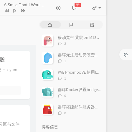
A Smile That I Would Never See Again
新
- Kitti Kuremanee
Ticket (Day Trip)
Chookiat Sakveerakul / August Band
A Smile That I Would Never See
热
最
随
ain
Kitti Kuremanee
Playground
Kitti Kuremanee
门
新
机
文
评
文
移动宽带 兆能 zn M180G 光猫 超级密码破解 改桥接教程
Old Chinese Song
Kitti Kuremanee
章
论
章
评
2
淤青
刘昊霖
论
数：
群晖无法启动安装套件，提示此套件需要您启动pgsql-adapter.service
我可以坐你旁边吗
厘小白
问题
评
1
For You To Be Here
Tom Rosenthal
论
统下：yum
数：
PVE Proxmox VE 使用IPv6
情人知己
叶蒨文
评
1
论
当初就不该学php
黄灰红
数：
群晖Docker设置bridge-host模式
评
0
论
数：
群晖搭建邮件服务器（Mailplus Server套件）
评
0
论
数：
的分区与文件
博客信息