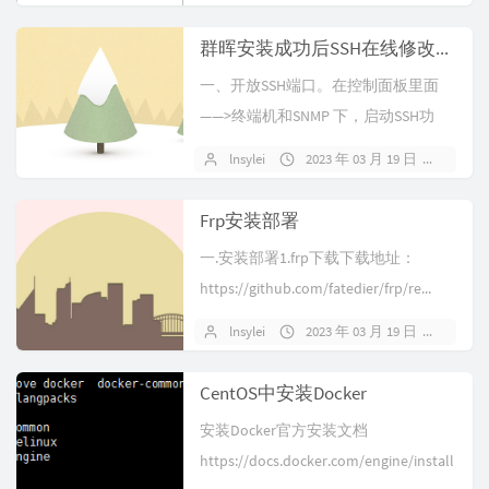
群晖安装成功后SSH在线修改SN及MAC
⼀、开放SSH端⼝。在控制⾯板⾥⾯
——>终端机和SNMP 下，启动SSH功
能。二、SSH⼯具挂载s...
lnsylei
2023 年 03 月 19 日
暂无
Frp安装部署
一.安装部署1.frp下载下载地址：
https://github.com/fatedier/frp/re...
lnsylei
2023 年 03 月 19 日
暂无
CentOS中安装Docker
安装Docker官方安装文档
https://docs.docker.com/engine/install