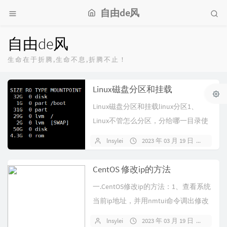
自由de风
自由de风
生命在于折腾,生命不息,折腾不止！
Linux磁盘分区和挂载
Linux磁盘分区和挂载linux分区1、
Linux不管怎么分区，分给哪一目录使
用，他归根结底只有一个根...
lnsylei
2023 年 03 月 19 日
暂无
CentOS 修改ip的方法
一.CentOS修改ip的方法：1、查看系统
当前ip地址，并用nmtui命令调出修改
窗口，然后重启网卡；...
lnsylei
2023 年 03 月 19 日
暂无