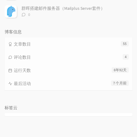
论
数：
群晖搭建邮件服务器（Mailplus Server套件）
评
0
论
数：
博客信息
文章数目
55
评论数目
4
运行天数
6年92天
最后活动
7 个月前
标签云