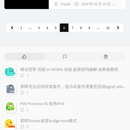
...
lnsylei
2023 年 03 月 19 日
暂无
1
...
3
4
5
6
7
8
9
...
11
热
最
随
门
新
机
文
评
文
移动宽带 兆能 zn M180G 光猫 超级密码破解 改桥接教程
章
论
章
评
2
论
数：
群晖无法启动安装套件，提示此套件需要您启动pgsql-adapter.service
评
1
论
数：
PVE Proxmox VE 使用IPv6
评
1
论
数：
群晖Docker设置bridge-host模式
评
0